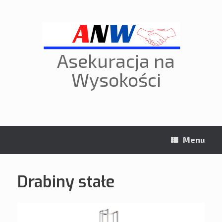
Skip
to
content
Asekuracja na
Wysokości
Menu
Drabiny stałe