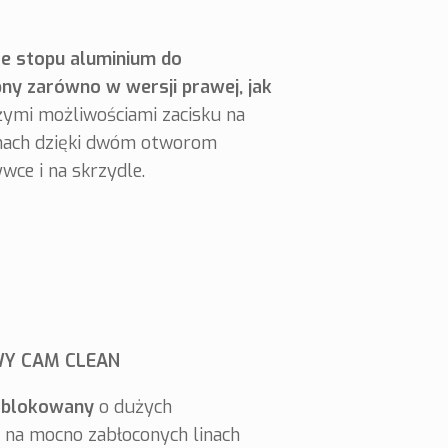
ze stopu aluminium do
ny zarówno w wersji prawej, jak
użymi możliwościami zacisku na
inach dzięki dwóm otworom
wce i na skrzydle.
WY CAM CLEAN
 blokowany
o dużych
 na mocno zabłoconych linach