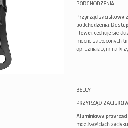
PODCHODZENIA
Przyrząd zaciskowy 
podchodzenia
.
Dostęp
i lewej
, cechuje się d
mocno zabłoconych l
opróżniającym na krzy
BELLY
PRZYRZĄD ZACISKO
Aluminiowy przyrząd
możliwościach zacisku