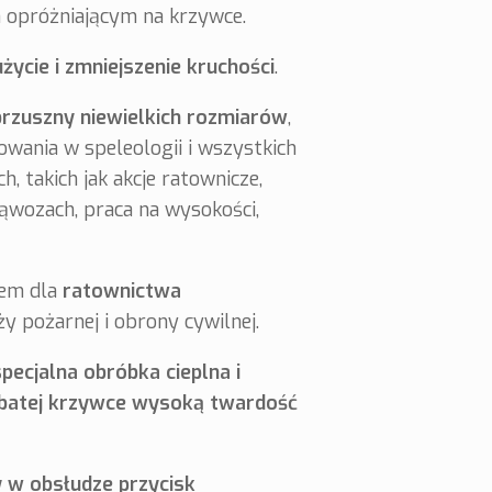
opróżniającym na krzywce.
życie i zmniejszenie kruchości
.
brzuszny niewielkich rozmiarów
,
wania w speleologii i wszystkich
, takich jak akcje ratownicze,
ąwozach, praca na wysokości,
tem dla
ratownictwa
y pożarnej i obrony cywilnej.
pecjalna obróbka cieplna i
ębatej krzywce wysoką twardość
 w obsłudze przycisk