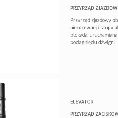
PRZYRZĄD ZJAZDOWY
Przyrząd zjazdowy ob
nierdzewnej
i
stopu a
blokadą, uruchamianą 
pociągnięciu dźwigni.
ELEVATOR
PRZYRZĄD ZACISKO