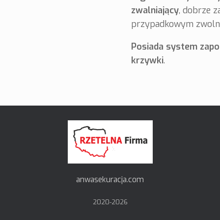
zwalniający
, dobrze 
przypadkowym zwolni
Posiada system zapo
krzywki
.
anwasekuracja.com
2020-
2026