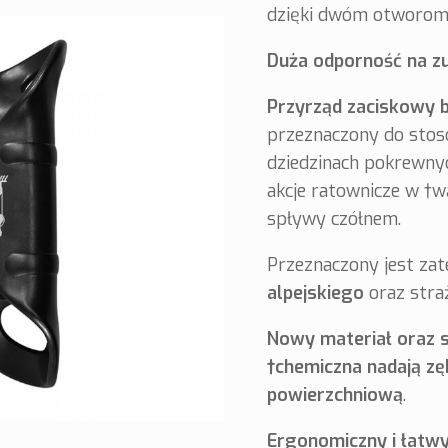
dzięki dwóm otworom 
Duża odporność na zu
Przyrząd zaciskowy 
przeznaczony do stoso
dziedzinach pokrewnych
akcje ratownicze w †w
spływy czółnem.
Przeznaczony jest za
alpejskiego
oraz straż
Nowy materiał oraz s
†chemiczna nadają z
powierzchniową
.
Ergonomiczny i łatwy