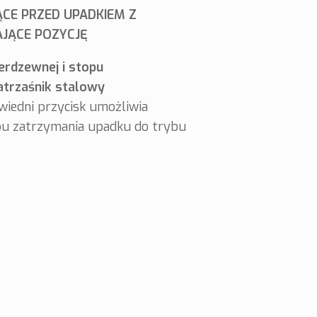
ĄCE PRZED UPADKIEM Z
AJĄCE POZYCJĘ
ierdzewnej i stopu
atrzaśnik stalowy
wiedni przycisk umożliwia
bu zatrzymania upadku do trybu